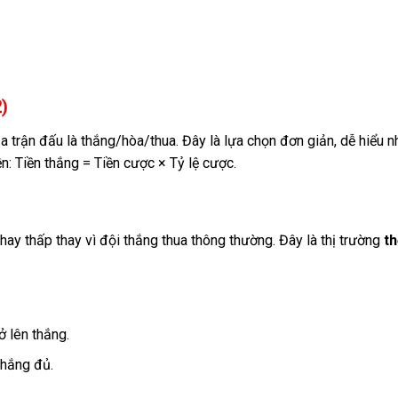
)
a trận đấu là thắng/hòa/thua. Đây là lựa chọn đơn giản, dễ hiểu 
ền: Tiền thắng = Tiền cược × Tỷ lệ cược.
 hay thấp thay vì đội thắng thua thông thường. Đây là thị trường
th
rở lên thắng.
thắng đủ.