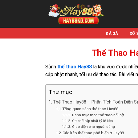
Skip
to
content
ĐÁ GÀ
XỔ 
Thể Thao Ha
Sảnh
thể thao Hay88
là khu vực được nhiề
cập nhật nhanh, tối ưu dễ thao tác. Bài viết
Thư mục
Thể Thao Hay88 – Phân Tích Toàn Diện S
Tổng quan sảnh thể thao Hay88
Danh mục môn thể thao nổi bật
Cơ chế cập nhật tỷ lệ kèo
Giao diện cho người dùng
Các kèo thể thao phổ biến ở Hay88