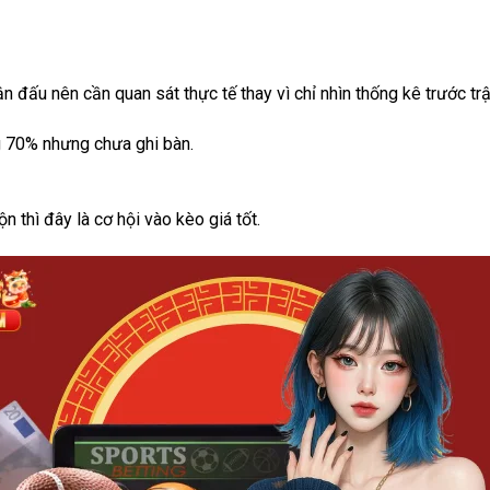
ận đấu nên cần quan sát thực tế thay vì chỉ nhìn thống kê trước trậ
g 70% nhưng chưa ghi bàn.
 thì đây là cơ hội vào kèo giá tốt.