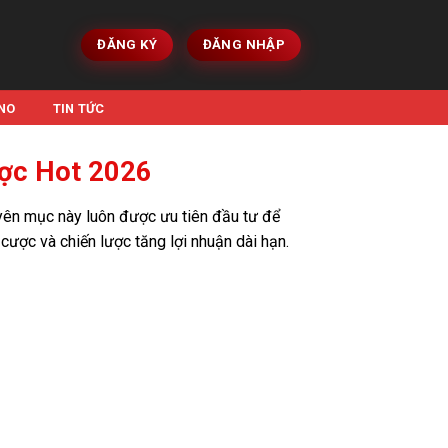
ĐĂNG KÝ
ĐĂNG NHẬP
NO
TIN TỨC
ược Hot 2026
yên mục này luôn được ưu tiên đầu tư để
h cược và chiến lược tăng lợi nhuận dài hạn.