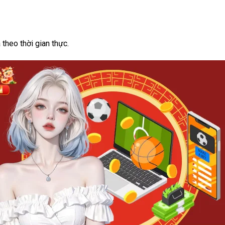
theo thời gian thực.