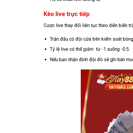
Kèo live trực tiếp
Cược live thay đổi liên tục theo diễn biến tr
Trận đấu có đội cửa trên kiểm soát bón
Tỷ lệ live có thể giảm từ -1 xuống -0.5.
Nếu bạn nhận định đội đó sẽ ghi bàn muộn