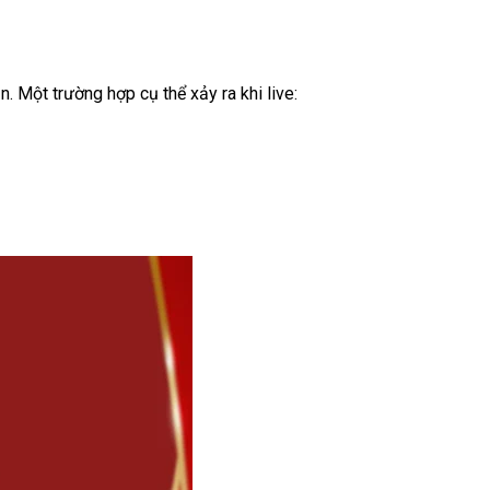
n. Một trường hợp cụ thể xảy ra khi live: