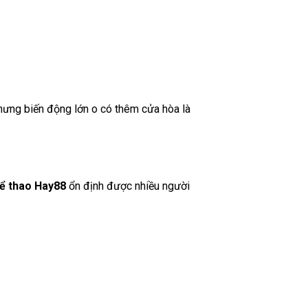
nhưng biến động lớn o có thêm cửa hòa là
ể thao Hay88
ổn định được nhiều người