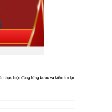
ần thực hiện đúng từng bước và kiểm tra lại