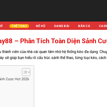
SỐ
THỂ THAO
NỔ HŨ
GAME BÀI
BẮN CÁ
CASI
y88 – Phân Tích Toàn Diện Sảnh C
u thành viên của nhà cái quan tâm nhờ hệ thống kèo đa dạng. Chu
 này sẽ giúp bạn hiểu rõ cấu trúc sảnh thể thao, từng loại kèo, các
ảnh Cược Hot 2026