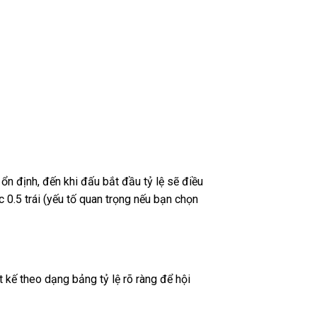
ổn định, đến khi đấu bắt đầu tỷ lệ sẽ điều
 0.5 trái (yếu tố quan trọng nếu bạn chọn
 kế theo dạng bảng tỷ lệ rõ ràng để hội