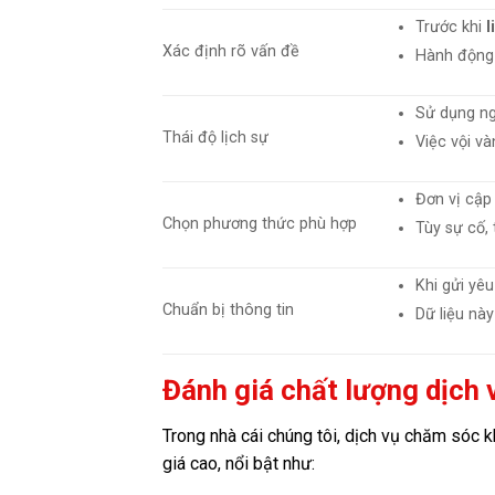
Trước khi
l
Xác định rõ vấn đề
Hành động 
Sử dụng ngô
Thái độ lịch sự
Việc vội và
Đơn vị cập 
Chọn phương thức phù hợp
Tùy sự cố,
Khi gửi yêu
Chuẩn bị thông tin
Dữ liệu này
Đánh giá chất lượng dịch 
Trong nhà cái chúng tôi, dịch vụ chăm sóc k
giá cao, nổi bật như: