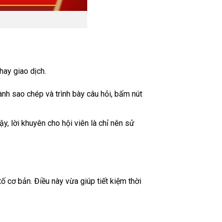
hay giao dịch.
hành sao chép và trình bày câu hỏi, bấm nút
y, lời khuyên cho hội viên là chỉ nên sử
tố cơ bản. Điều này vừa giúp tiết kiệm thời