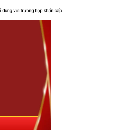
ỉ dùng với trường hợp khẩn cấp.