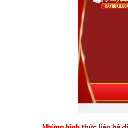
Những hình thức liên hệ d