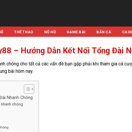
SỐ
THỂ THAO
NỔ HŨ
GAME BÀI
BẮN CÁ
CASI
y88 – Hướng Dẫn Kết Nối Tổng Đài 
h chóng cho tất cả các vấn đề bạn gặp phải khi tham gia cá cượ
dung bài hôm nay.
 Đài Nhanh Chóng
ôi nhanh chóng
chóng