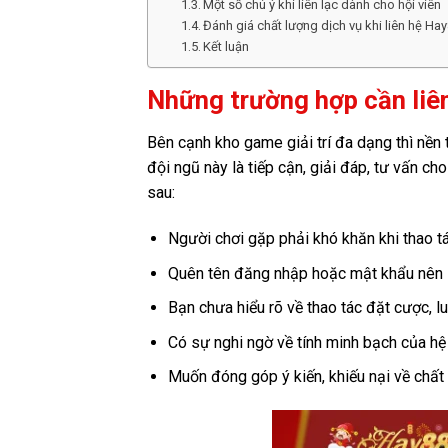
Một số chú ý khi liên lạc dành cho hội viên
Đánh giá chất lượng dịch vụ khi liên hệ Ha
Kết luận
Những trường hợp cần liê
Bên cạnh kho game giải trí đa dạng thì nền
đội ngũ này là tiếp cận, giải đáp, tư vấn c
sau:
Người chơi gặp phải khó khăn khi thao tá
Quên tên đăng nhập hoặc mật khẩu nên log
Bạn chưa hiểu rõ về thao tác đặt cược, l
Có sự nghi ngờ về tính minh bạch của hệ
Muốn đóng góp ý kiến, khiếu nại về chất 